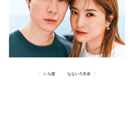
いち髪
なないろ生命