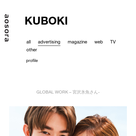
KUBOKI
all
advertising
magazine
web
TV
other
profile
GLOBAL WORK – 宮沢氷魚さん-